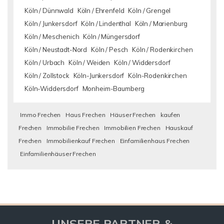
Köln / Dünnwald
Köln / Ehrenfeld
Köln / Grengel
Köln / Junkersdorf
Köln / Lindenthal
Köln / Marienburg
Köln / Meschenich
Köln / Müngersdorf
Köln / Neustadt-Nord
Köln / Pesch
Köln / Rodenkirchen
Köln / Urbach
Köln / Weiden
Köln / Widdersdorf
Köln / Zollstock
Köln-Junkersdorf
Köln-Rodenkirchen
Köln-Widdersdorf
Monheim-Baumberg
Immo Frechen
Haus Frechen
Häuser Frechen
kaufen
Frechen
Immobilie Frechen
Immobilien Frechen
Hauskauf
Frechen
Immobilienkauf Frechen
Einfamilienhaus Frechen
Einfamilienhäuser Frechen
UNSERE PARTNER &