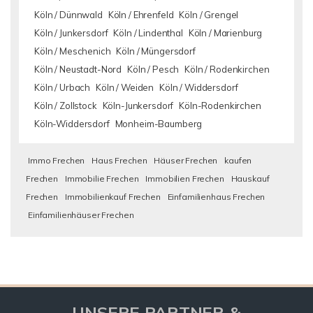
Köln / Dünnwald
Köln / Ehrenfeld
Köln / Grengel
Köln / Junkersdorf
Köln / Lindenthal
Köln / Marienburg
Köln / Meschenich
Köln / Müngersdorf
Köln / Neustadt-Nord
Köln / Pesch
Köln / Rodenkirchen
Köln / Urbach
Köln / Weiden
Köln / Widdersdorf
Köln / Zollstock
Köln-Junkersdorf
Köln-Rodenkirchen
Köln-Widdersdorf
Monheim-Baumberg
Immo Frechen
Haus Frechen
Häuser Frechen
kaufen
Frechen
Immobilie Frechen
Immobilien Frechen
Hauskauf
Frechen
Immobilienkauf Frechen
Einfamilienhaus Frechen
Einfamilienhäuser Frechen
UNSERE PARTNER &