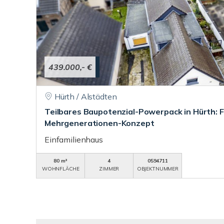
439.000,- €
Hürth / Alstädten
Teilbares Baupotenzial-Powerpack in Hürth: F
Mehrgenerationen-Konzept
Einfamilienhaus
80 m²
4
0594711
WOHNFLÄCHE
ZIMMER
OBJEKTNUMMER