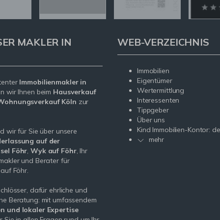
SER MAKLER IN
WEB-VERZEICHNIS
Immobilien
Eigentümer
tenter
Immobilienmakler in
Wertermittlung
n wir Ihnen beim
Hausverkauf
Interessenten
Wohnungsverkauf Köln
zur
Tippgeber
Über uns
Kind Immobilien-Kontor: de
d wir für Sie über unsere
mehr
erlassung auf der
sel Föhr
,
Wyk auf Föhr
, Ihr
makler und Berater für
 auf Föhr.
schlösser, dafür ehrliche und
che Beratung: mit umfassendem
n und lokaler Expertise
r Sie in allen Fragen rund um Ihr