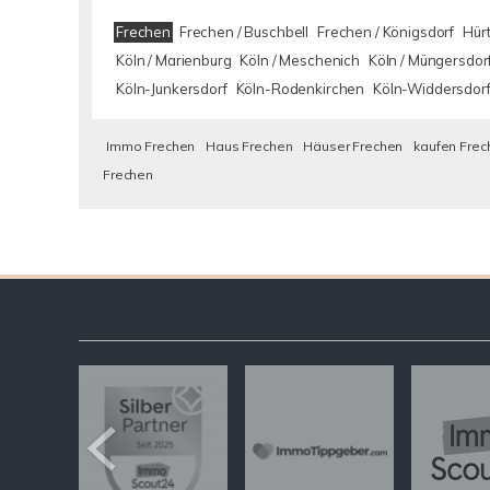
Frechen
Frechen / Buschbell
Frechen / Königsdorf
Hürt
Köln / Marienburg
Köln / Meschenich
Köln / Müngersdor
Köln-Junkersdorf
Köln-Rodenkirchen
Köln-Widdersdor
Immo Frechen
Haus Frechen
Häuser Frechen
kaufen Frec
Frechen