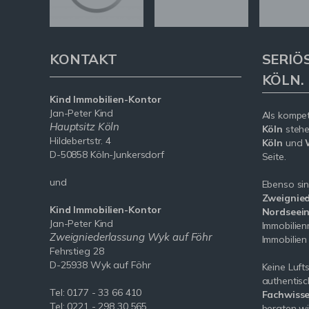
KONTAKT
SERIÖ
KÖLN.
Kind Immobilien-Kontor
Jan-Peter Kind
Als kompe
Hauptsitz Köln
Köln
stehe
Hildebertstr. 4
Köln
und
D-50858 Köln-Junkersdorf
Seite.
und
Ebenso sin
Zweignied
Kind Immobilien-Kontor
Nordseein
Jan-Peter Kind
Immobilien
Zweigniederlassung Wyk auf Föhr
Immobilien
Fehrstieg 28
D-25938 Wyk auf Föhr
Keine Luft
authentis
Tel:
0177 - 33 66 410
Fachwisse
Tel: 0221 - 298 30 565
beraten wi