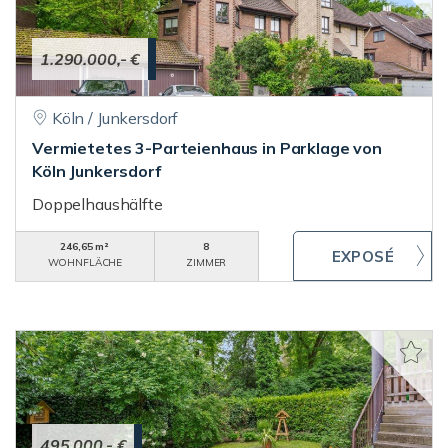
1.290.000,- €
Köln / Junkersdorf
Vermietetes 3-Parteienhaus in Parklage von
Köln Junkersdorf
Doppelhaushälfte
246,65 m²
8
WOHNFLÄCHE
ZIMMER
495.000,- €