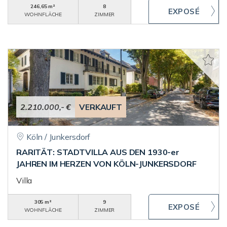
246,65 m²
8
WOHNFLÄCHE
ZIMMER
2.210.000,- €
VERKAUFT
Köln / Junkersdorf
RARITÄT: STADTVILLA AUS DEN 1930-er
JAHREN IM HERZEN VON KÖLN-JUNKERSDORF
Villa
305 m²
9
WOHNFLÄCHE
ZIMMER