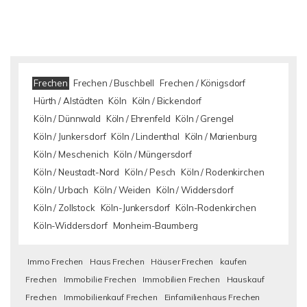
Frechen
Frechen / Buschbell
Frechen / Königsdorf
Hürth / Alstädten
Köln
Köln / Bickendorf
Köln / Dünnwald
Köln / Ehrenfeld
Köln / Grengel
Köln / Junkersdorf
Köln / Lindenthal
Köln / Marienburg
Köln / Meschenich
Köln / Müngersdorf
Köln / Neustadt-Nord
Köln / Pesch
Köln / Rodenkirchen
Köln / Urbach
Köln / Weiden
Köln / Widdersdorf
Köln / Zollstock
Köln-Junkersdorf
Köln-Rodenkirchen
Köln-Widdersdorf
Monheim-Baumberg
Immo Frechen
Haus Frechen
Häuser Frechen
kaufen
Frechen
Immobilie Frechen
Immobilien Frechen
Hauskauf
Frechen
Immobilienkauf Frechen
Einfamilienhaus Frechen