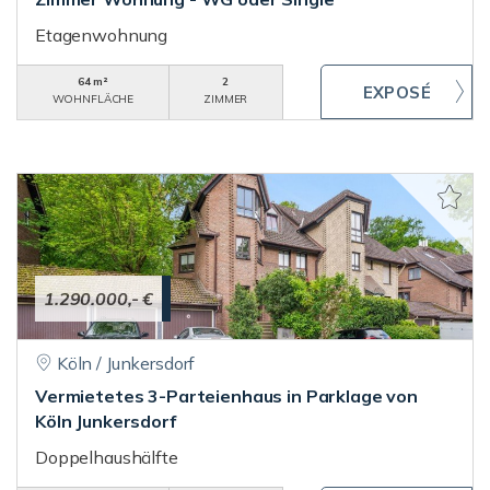
Etagenwohnung
64 m²
2
WOHNFLÄCHE
ZIMMER
1.290.000,- €
Köln / Junkersdorf
Vermietetes 3-Parteienhaus in Parklage von
Köln Junkersdorf
Doppelhaushälfte