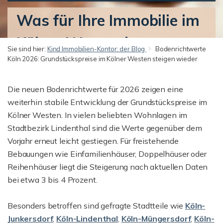
Was für Ihre Immobilie im
Kölner Westen jetzt
Sie sind hier:
Kind Immobilien-Kontor: der Blog
Bodenrichtwerte
Köln 2026: Grundstückspreise im Kölner Westen steigen wieder
entscheidend ist
Die neuen Bodenrichtwerte für 2026 zeigen eine
weiterhin stabile Entwicklung der Grundstückspreise im
Kölner Westen. In vielen beliebten Wohnlagen im
Stadtbezirk Lindenthal sind die Werte gegenüber dem
Vorjahr erneut leicht gestiegen. Für freistehende
Bebauungen wie Einfamilienhäuser, Doppelhäuser oder
Reihenhäuser liegt die Steigerung nach aktuellen Daten
bei etwa 3 bis 4 Prozent.
Besonders betroffen sind gefragte Stadtteile wie
Köln-
Junkersdorf
,
Köln-Lindenthal
,
Köln-Müngersdorf
,
Köln-