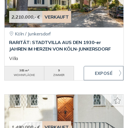
2.210.000,- €
VERKAUFT
Köln / Junkersdorf
RARITÄT: STADTVILLA AUS DEN 1930-er
JAHREN IM HERZEN VON KÖLN-JUNKERSDORF
Villa
305 m²
9
WOHNFLÄCHE
ZIMMER
1.490.000,- €
VERKAUFT