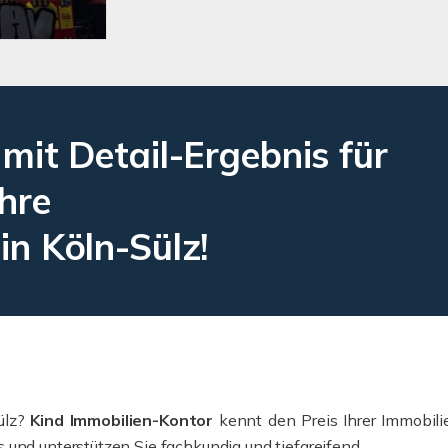
 Detail-Ergebnis für
Ihre
in Köln-Sülz!
ülz?
Kind Immobilien-Kontor
kennt den Preis Ihrer Immobilie
 und unterstützen Sie fachkundig und tiefgreifend.