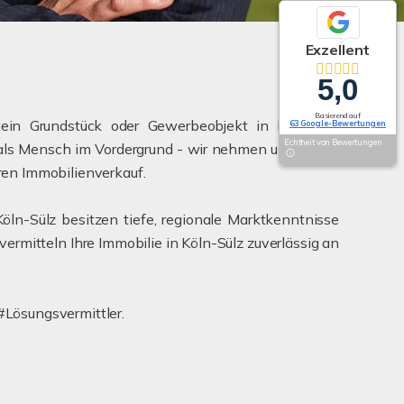
Exzellent
5,0
Basierend auf
in Grundstück oder Gewerbeobjekt in Köln-Sülz
63 Google-Bewertungen
Echtheit von Bewertungen
 als Mensch im Vordergrund - wir nehmen uns für Sie
ren Immobilienverkauf.
öln-Sülz besitzen tiefe, regionale Marktkenntnisse
 vermitteln Ihre Immobilie in Köln-Sülz zuverlässig an
#Lösungsvermittler.