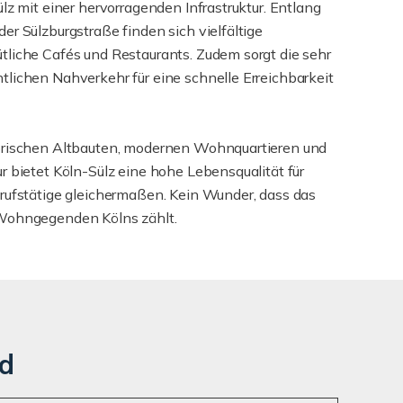
lz mit einer hervorragenden Infrastruktur. Entlang
er Sülzburgstraße finden sich vielfältige
tliche Cafés und Restaurants. Zudem sorgt die sehr
lichen Nahverkehr für eine schnelle Erreichbarkeit
orischen Altbauten, modernen Wohnquartieren und
r bietet Köln-Sülz eine hohe Lebensqualität für
erufstätige gleichermaßen. Kein Wunder, dass das
 Wohngegenden Kölns zählt.
nd