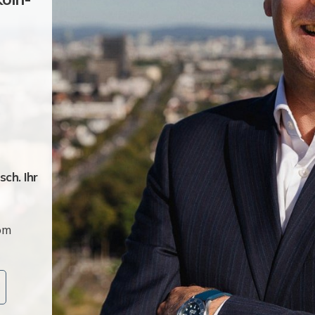
ch. Ihr
om