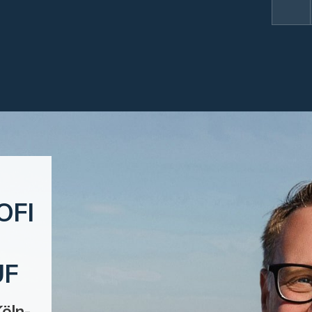
OFI
UF
öln-