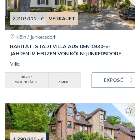
2.210.000,- €
VERKAUFT
Köln / Junkersdorf
RARITÄT: STADTVILLA AUS DEN 1930-er
JAHREN IM HERZEN VON KÖLN-JUNKERSDORF
Villa
305 m²
9
WOHNFLÄCHE
ZIMMER
1.290.000,- €