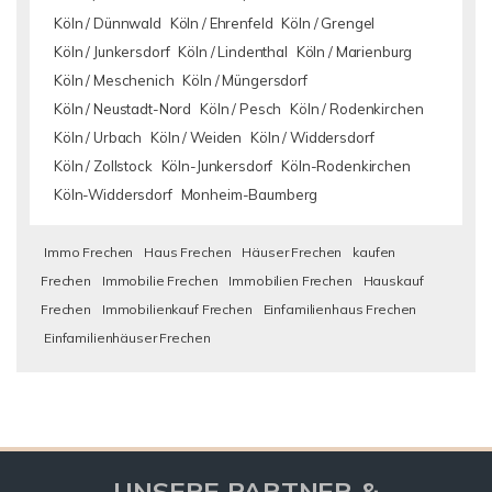
Köln / Dünnwald
Köln / Ehrenfeld
Köln / Grengel
Köln / Junkersdorf
Köln / Lindenthal
Köln / Marienburg
Köln / Meschenich
Köln / Müngersdorf
Köln / Neustadt-Nord
Köln / Pesch
Köln / Rodenkirchen
Köln / Urbach
Köln / Weiden
Köln / Widdersdorf
Köln / Zollstock
Köln-Junkersdorf
Köln-Rodenkirchen
Köln-Widdersdorf
Monheim-Baumberg
Immo Frechen
Haus Frechen
Häuser Frechen
kaufen
Frechen
Immobilie Frechen
Immobilien Frechen
Hauskauf
Frechen
Immobilienkauf Frechen
Einfamilienhaus Frechen
Einfamilienhäuser Frechen
UNSERE PARTNER &