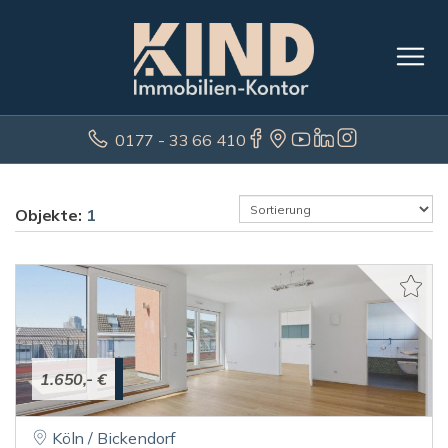
0177 - 33 66 410
Objekte:
1
1.650,- €
Köln / Bickendorf