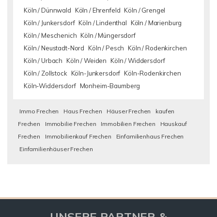
Köln / Dünnwald
Köln / Ehrenfeld
Köln / Grengel
Köln / Junkersdorf
Köln / Lindenthal
Köln / Marienburg
Köln / Meschenich
Köln / Müngersdorf
Köln / Neustadt-Nord
Köln / Pesch
Köln / Rodenkirchen
Köln / Urbach
Köln / Weiden
Köln / Widdersdorf
Köln / Zollstock
Köln-Junkersdorf
Köln-Rodenkirchen
Köln-Widdersdorf
Monheim-Baumberg
Immo Frechen
Haus Frechen
Häuser Frechen
kaufen
Frechen
Immobilie Frechen
Immobilien Frechen
Hauskauf
Frechen
Immobilienkauf Frechen
Einfamilienhaus Frechen
Einfamilienhäuser Frechen
UNSERE PARTNER &