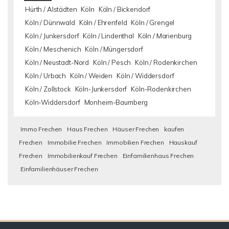
Hürth / Alstädten
Köln
Köln / Bickendorf
Köln / Dünnwald
Köln / Ehrenfeld
Köln / Grengel
Köln / Junkersdorf
Köln / Lindenthal
Köln / Marienburg
Köln / Meschenich
Köln / Müngersdorf
Köln / Neustadt-Nord
Köln / Pesch
Köln / Rodenkirchen
Köln / Urbach
Köln / Weiden
Köln / Widdersdorf
Köln / Zollstock
Köln-Junkersdorf
Köln-Rodenkirchen
Köln-Widdersdorf
Monheim-Baumberg
Immo Frechen
Haus Frechen
Häuser Frechen
kaufen
Frechen
Immobilie Frechen
Immobilien Frechen
Hauskauf
Frechen
Immobilienkauf Frechen
Einfamilienhaus Frechen
Einfamilienhäuser Frechen