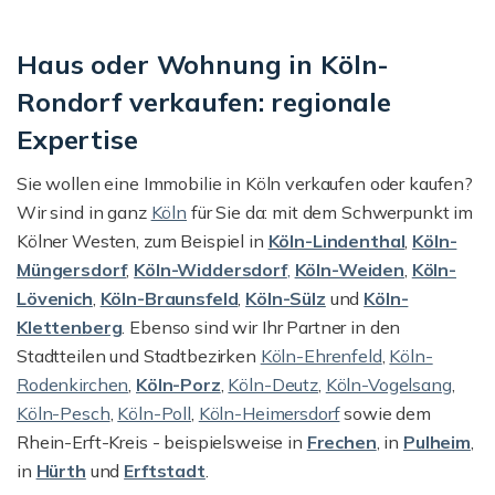
Haus oder Wohnung in Köln-
Rondorf verkaufen: regionale
Expertise
Sie wollen eine Immobilie in Köln verkaufen oder kaufen?
Wir sind in ganz
Köln
für Sie da: mit dem Schwerpunkt im
Kölner Westen, zum Beispiel in
Köln-Lindenthal
,
Köln-
Müngersdorf
,
Köln-Widdersdorf
,
Köln-Weiden
,
Köln-
Lövenich
,
Köln-Braunsfeld
,
Köln-Sülz
und
Köln-
Klettenberg
. Ebenso sind wir Ihr Partner in den
Stadtteilen und Stadtbezirken
Köln-Ehrenfeld
,
Köln-
Rodenkirchen
,
Köln-Porz
,
Köln-Deutz
,
Köln-Vogelsang
,
Köln-Pesch
,
Köln-Poll
,
Köln-Heimersdorf
sowie dem
Rhein-Erft-Kreis - beispielsweise in
Frechen
, in
Pulheim
,
in
Hürth
und
Erftstadt
.