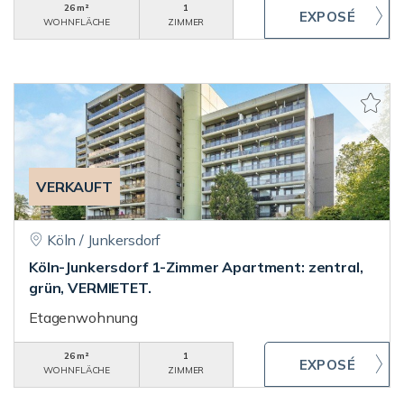
26 m²
1
WOHNFLÄCHE
ZIMMER
VERKAUFT
Köln / Junkersdorf
Köln-Junkersdorf 1-Zimmer Apartment: zentral,
grün, VERMIETET.
Etagenwohnung
26 m²
1
WOHNFLÄCHE
ZIMMER