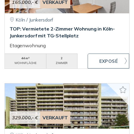
165.000,- €
VERKAUFT
Köln / Junkersdorf
TOP: Vermietete 2-Zimmer Wohnung in Köln-
Junkersdorf mit TG-Stellplatz
Etagenwohnung
44 m²
2
WOHNFLÄCHE
ZIMMER
329.000,- €
VERKAUFT