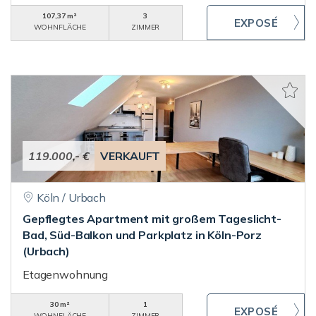
107,37 m²
3
WOHNFLÄCHE
ZIMMER
119.000,- €
VERKAUFT
Köln / Urbach
Gepflegtes Apartment mit großem Tageslicht-
Bad, Süd-Balkon und Parkplatz in Köln-Porz
(Urbach)
Etagenwohnung
30 m²
1
WOHNFLÄCHE
ZIMMER