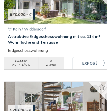
570.000,- €
Köln / Widdersdorf
Attraktive Erdgeschosswohnung mit ca. 114 m²
Wohnfläche und Terrasse
Erdgeschosswohnung
113,54 m²
3
WOHNFLÄCHE
ZIMMER
520.000,- €