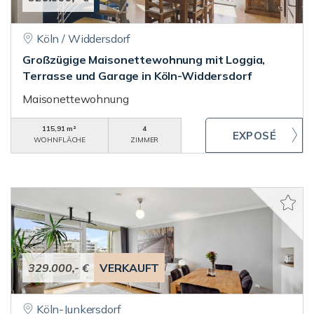
Köln / Widdersdorf
Großzügige Maisonettewohnung mit Loggia,
Terrasse und Garage in Köln-Widdersdorf
Maisonettewohnung
115,91 m²
4
WOHNFLÄCHE
ZIMMER
329.000,- €
VERKAUFT
Köln-Junkersdorf