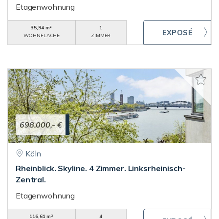
Etagenwohnung
35,94 m²
1
WOHNFLÄCHE
ZIMMER
698.000,- €
Köln
Rheinblick. Skyline. 4 Zimmer. Linksrheinisch-
Zentral.
Etagenwohnung
116,61 m²
4