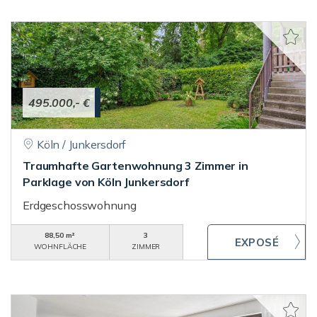
495.000,- €
Köln / Junkersdorf
Traumhafte Gartenwohnung 3 Zimmer in
Parklage von Köln Junkersdorf
Erdgeschosswohnung
88,50 m²
3
WOHNFLÄCHE
ZIMMER