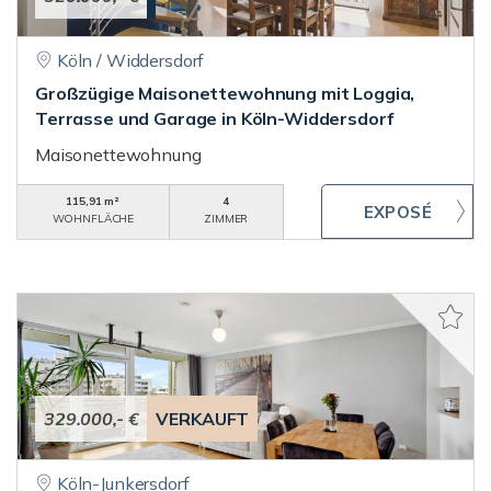
Köln / Widdersdorf
Großzügige Maisonettewohnung mit Loggia,
Terrasse und Garage in Köln-Widdersdorf
Maisonettewohnung
115,91 m²
4
WOHNFLÄCHE
ZIMMER
329.000,- €
VERKAUFT
Köln-Junkersdorf