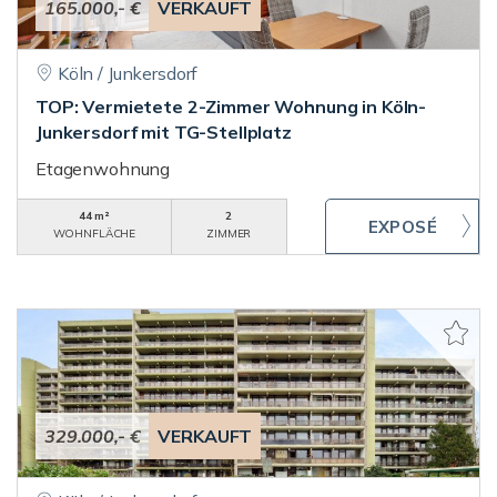
165.000,- €
VERKAUFT
Köln / Junkersdorf
TOP: Vermietete 2-Zimmer Wohnung in Köln-
Junkersdorf mit TG-Stellplatz
Etagenwohnung
44 m²
2
WOHNFLÄCHE
ZIMMER
329.000,- €
VERKAUFT