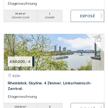
Etagenwohnung
35,94 m²
1
WOHNFLÄCHE
ZIMMER
698.000,- €
Köln
Rheinblick. Skyline. 4 Zimmer. Linksrheinisch-
Zentral.
Etagenwohnung
116,61 m²
4