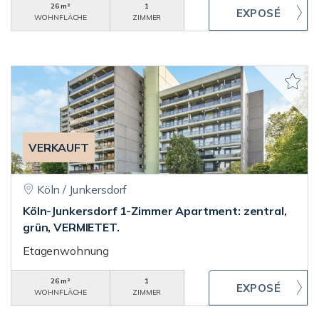
26 m²
1
WOHNFLÄCHE
ZIMMER
VERKAUFT
Köln / Junkersdorf
Köln-Junkersdorf 1-Zimmer Apartment: zentral,
grün, VERMIETET.
Etagenwohnung
26 m²
1
WOHNFLÄCHE
ZIMMER