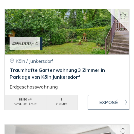
495.000,- €
Köln / Junkersdorf
Traumhafte Gartenwohnung 3 Zimmer in
Parklage von Köln Junkersdorf
Erdgeschosswohnung
88,50 m²
3
WOHNFLÄCHE
ZIMMER