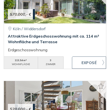
570.000,- €
Köln / Widdersdorf
Attraktive Erdgeschosswohnung mit ca. 114 m²
Wohnfläche und Terrasse
Erdgeschosswohnung
113,54 m²
3
WOHNFLÄCHE
ZIMMER
520.000,- €