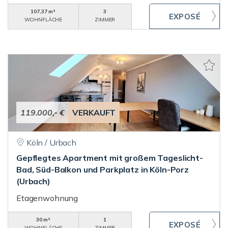
107,37 m²
3
WOHNFLÄCHE
ZIMMER
119.000,- €
VERKAUFT
Köln / Urbach
Gepflegtes Apartment mit großem Tageslicht-
Bad, Süd-Balkon und Parkplatz in Köln-Porz
(Urbach)
Etagenwohnung
30 m²
1
WOHNFLÄCHE
ZIMMER