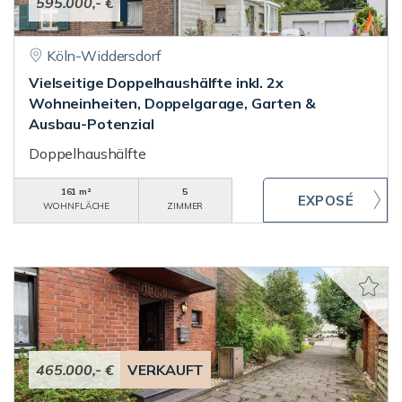
595.000,- €
Köln-Widdersdorf
Vielseitige Doppelhaushälfte inkl. 2x
Wohneinheiten, Doppelgarage, Garten &
Ausbau-Potenzial
Doppelhaushälfte
161 m²
5
WOHNFLÄCHE
ZIMMER
465.000,- €
VERKAUFT