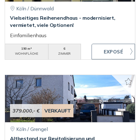
Köln / Dünnwald
Vielseitiges Reihenendhaus - modernisiert,
vermietet, viele Optionen!
Einfamilienhaus
190 m²
6
WOHNFLÄCHE
ZIMMER
379.000,- €
VERKAUFT
Köln / Grengel
Altbestand zur Revitalisierung und