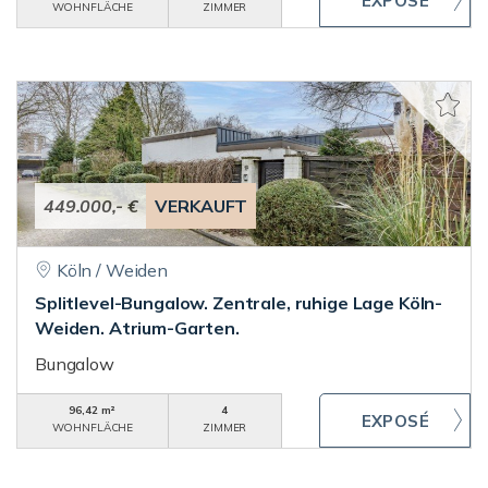
WOHNFLÄCHE
ZIMMER
449.000,- €
VERKAUFT
Köln / Weiden
Splitlevel-Bungalow. Zentrale, ruhige Lage Köln-
Weiden. Atrium-Garten.
Bungalow
96,42 m²
4
WOHNFLÄCHE
ZIMMER