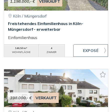
1.198.000,- €
VERKAUFT
Köln / Müngersdorf
Freistehendes Einfamilienhaus in Köln-
Müngersdorf - erweiterbar
Einfamilienhaus
146,50 m²
4
WOHNFLÄCHE
ZIMMER
398.000,- €
VERKAUFT