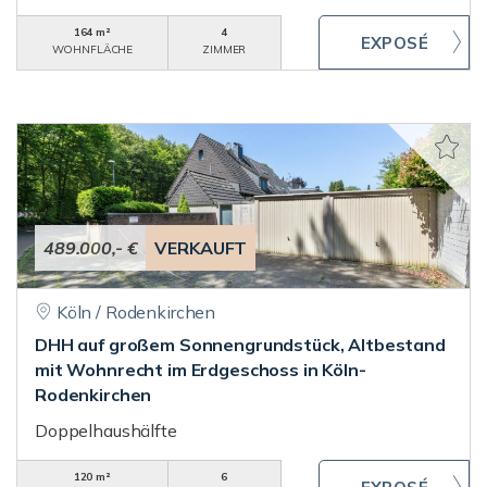
164 m²
4
WOHNFLÄCHE
ZIMMER
489.000,- €
VERKAUFT
Köln / Rodenkirchen
DHH auf großem Sonnengrundstück, Altbestand
mit Wohnrecht im Erdgeschoss in Köln-
Rodenkirchen
Doppelhaushälfte
120 m²
6