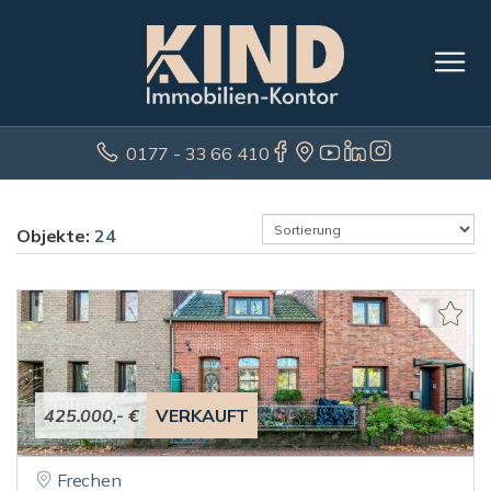
0177 - 33 66 410
Objekte:
24
425.000,- €
VERKAUFT
Frechen