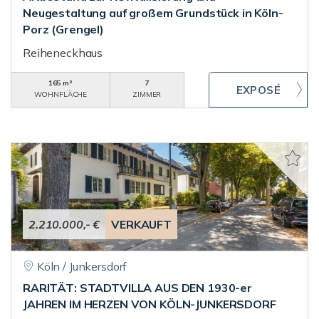
Neugestaltung auf großem Grundstück in Köln-
Porz (Grengel)
Reiheneckhaus
165 m²
7
WOHNFLÄCHE
ZIMMER
2.210.000,- €
VERKAUFT
Köln / Junkersdorf
RARITÄT: STADTVILLA AUS DEN 1930-er
JAHREN IM HERZEN VON KÖLN-JUNKERSDORF