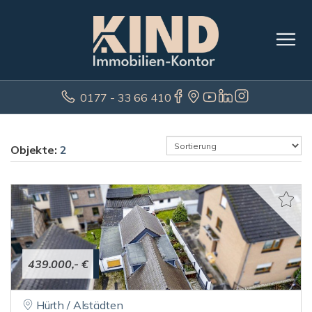
0177 - 33 66 410
Objekte:
2
439.000,- €
Hürth / Alstädten