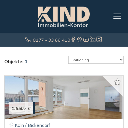
0177 - 33 66 410
Objekte:
1
1.650,- €
Köln / Bickendorf