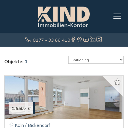
0177 - 33 66 410
Objekte:
1
1.650,- €
Köln / Bickendorf