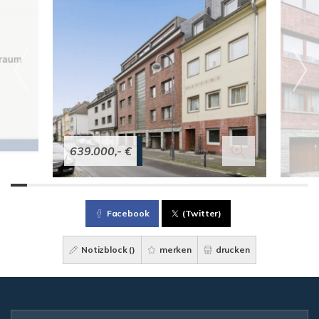
639.000,- €
Facebook
(Twitter)
Notizblock (
)
merken
drucken