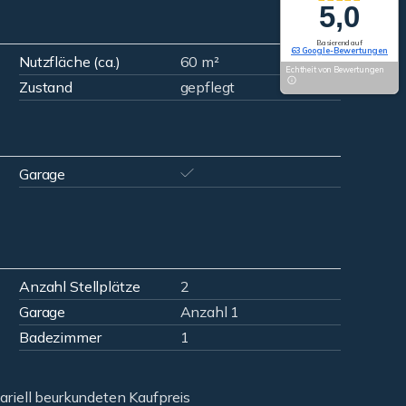
5,0
Basierend auf
63 Google-Bewertungen
Nutzfläche (ca.)
60 m²
Echtheit von Bewertungen
Zustand
gepflegt
Garage
Anzahl Stellplätze
2
Garage
Anzahl 1
Badezimmer
1
ariell beurkundeten Kaufpreis