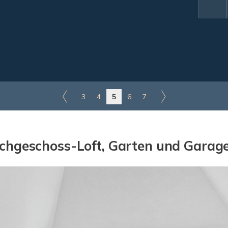
3
4
5
6
7
hgeschoss-Loft, Garten und Garage 