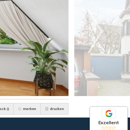
ock (
)
merken
drucken
Exzellent