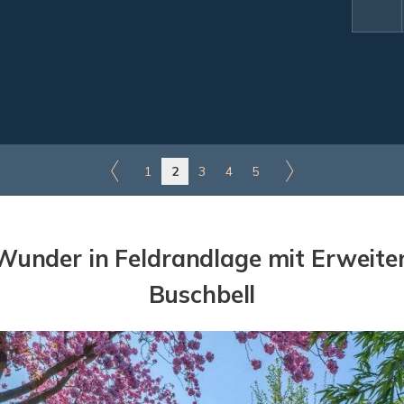
1
2
3
4
5
z-Wunder in Feldrandlage mit Erweite
Buschbell