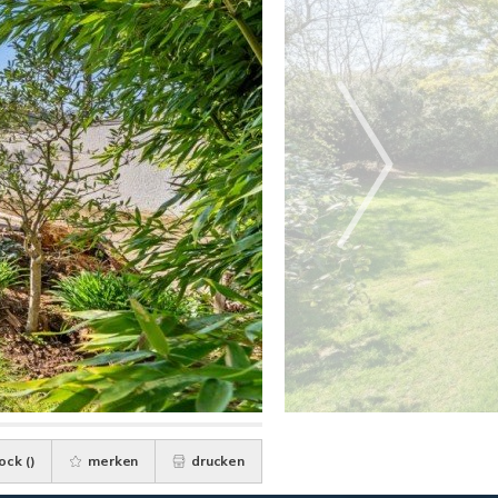
ock (
)
merken
drucken