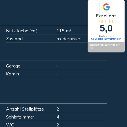
Exzellent
5,0
Nutzfläche (ca.)
115 m²
Basierend auf
Zustand
modernisiert
63 Google-Bewertungen
Echtheit von Bewertungen
Garage
Kamin
Anzahl Stellplätze
2
Schlafzimmer
4
WC
2