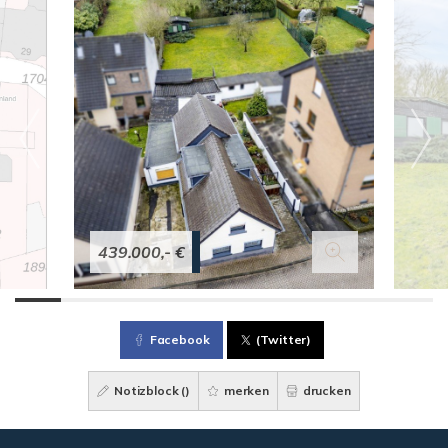
439.000,- €
Facebook
(Twitter)
Notizblock (
)
merken
drucken