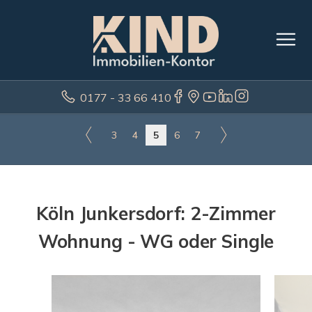
0177 - 33 66 410
3
4
5
6
7
Köln Junkersdorf: 2-Zimmer
Wohnung - WG oder Single