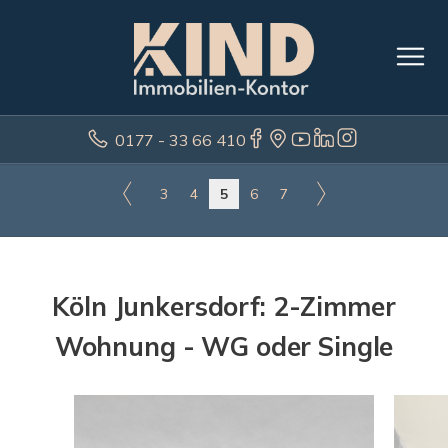
0177 - 33 66 410
3
4
5
6
7
Köln Junkersdorf: 2-Zimmer
Wohnung - WG oder Single