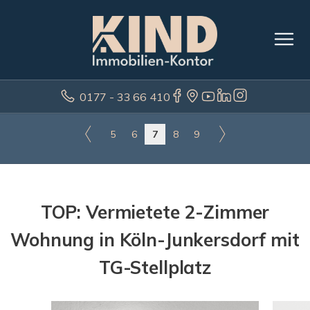
0177 - 33 66 410
5
6
7
8
9
TOP: Vermietete 2-Zimmer
Wohnung in Köln-Junkersdorf mit
TG-Stellplatz